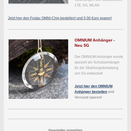
LTE, 5G, WLAN
Jetzt hier den Fostac OMNI-Chip bestellen! und 5,00 €uro sparen!
OMNIUM Anhänger -
Neu 5G
Der OMNIUM Anhänger wurde
speziell als Schutzanhänger
für die Strahlungsbelastung
von 5G entwickelt
Jetzt hier
den OMNIUM
Anhänger bestellen
und
Versand sparen!
Newsletter anmelden