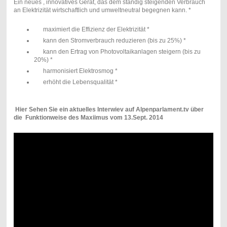
Ein neues , innovatives Gerät, das dem ständig steigenden Verbrauch
an Elektrizität wirtschaftlich und umweltneutral begegnen kann. *
maximiert die Effizienz der Elektrizität *
kann den Stromverbrauch reduzieren (bis zu 25%) *
kann den Ertrag von Photovoltaikanlagen steigern (bis zu
20%) *
harmonisiert Elektrosmog *
erhöht die Lebensqualität *
Hier Sehen Sie ein aktuelles Interwiev auf Alpenparlament.tv über
die Funktionweise des Maxiimus vom 13.Sept. 2014